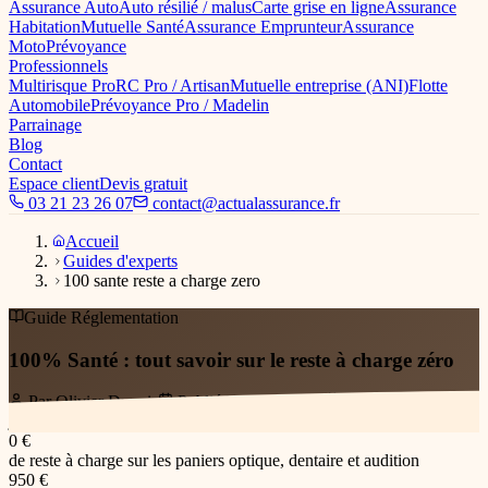
Assurance Auto
Auto résilié / malus
Carte grise en ligne
Assurance
Habitation
Mutuelle Santé
Assurance Emprunteur
Assurance
Moto
Prévoyance
Professionnels
Multirisque Pro
RC Pro / Artisan
Mutuelle entreprise (ANI)
Flotte
Automobile
Prévoyance Pro / Madelin
Parrainage
Blog
Contact
Espace client
Devis gratuit
03 21 23 26 07
contact@actualassurance.fr
Accueil
Guides d'experts
100 sante reste a charge zero
Guide
Réglementation
100% Santé : tout savoir sur le reste à charge zéro
Par
Olivier Dupuis
Publié le
5 avril 2026
Mis à jour le
6
juillet 2026
8
min de lecture
~
1 004
mots
0 €
de reste à charge sur les paniers optique, dentaire et audition
950 €