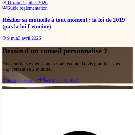
11
min
21 juillet 2026
Guide
reglementation
Résilier sa mutuelle à tout moment : la loi de 2019
(pas la loi Lemoine)
9
min
3 avril 2026
Besoin d'un conseil personnalisé ?
Nos courtiers experts sont à votre écoute. Devis gratuit et sans
engagement en 2 minutes.
Mon devis gratuit
03 21 23 26 07