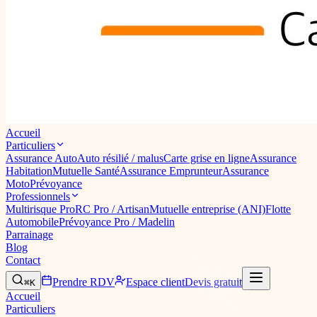
Accueil
Particuliers
Assurance Auto
Auto résilié / malus
Carte grise en ligne
Assurance
Habitation
Mutuelle Santé
Assurance Emprunteur
Assurance
Moto
Prévoyance
Professionnels
Multirisque Pro
RC Pro / Artisan
Mutuelle entreprise (ANI)
Flotte
Automobile
Prévoyance Pro / Madelin
Parrainage
Blog
Contact
Prendre RDV
Espace client
Devis gratuit
⌘K
Accueil
Particuliers