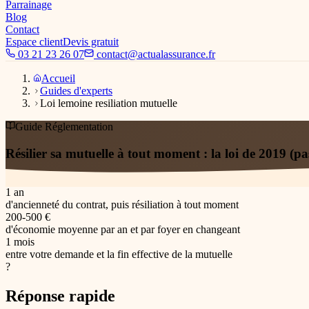
Parrainage
Blog
Contact
Espace client
Devis gratuit
03 21 23 26 07
contact@actualassurance.fr
Accueil
Guides d'experts
Loi lemoine resiliation mutuelle
Guide
Réglementation
Résilier sa mutuelle à tout moment : la loi de 2019 (pa
Par
Olivier Dupuis
Publié le
3 avril 2026
Mis à jour le
6 juille
1 an
d'ancienneté du contrat, puis résiliation à tout moment
200-500 €
d'économie moyenne par an et par foyer en changeant
1 mois
entre votre demande et la fin effective de la mutuelle
?
Réponse rapide