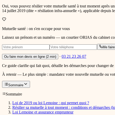
Oui, vous pouvez résilier votre mutuelle santé à tout moment après un 
14 juillet 2019 (dite « résiliation infra-annuelle »), applicable depu
Mutuelle santé
: on s'en occupe pour vous
Laissez un prénom et un numéro — un courtier ORIAS du cabinet comp
Me faire
·
03 21 23 26 07
Ou faire mon devis en ligne (2 min)
Ce guide clarifie qui fait quoi, détaille les démarches pour changer de
À retenir —
Le plus simple : mandatez votre nouvelle mutuelle ou votre
Sommaire
Sommaire
Loi de 2019 ou loi Lemoine : qui permet quoi ?
Résilier sa mutuelle à tout moment : conditions et démarches (l
Loi Lemoine et assurance emprunteur