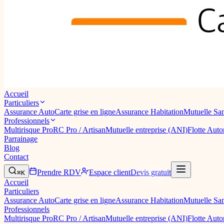
Accueil
Particuliers
Assurance Auto
Carte grise en ligne
Assurance Habitation
Mutuelle Sa
Professionnels
Multirisque Pro
RC Pro / Artisan
Mutuelle entreprise (ANI)
Flotte Aut
Parrainage
Blog
Contact
Prendre RDV
Espace client
Devis gratuit
⌘K
Accueil
Particuliers
Assurance Auto
Carte grise en ligne
Assurance Habitation
Mutuelle Sa
Professionnels
Multirisque Pro
RC Pro / Artisan
Mutuelle entreprise (ANI)
Flotte Aut