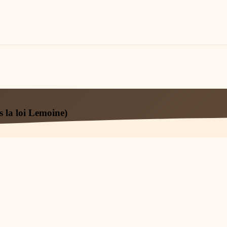
s la loi Lemoine)
t 2026
9
min de lecture
~
1 225
mots