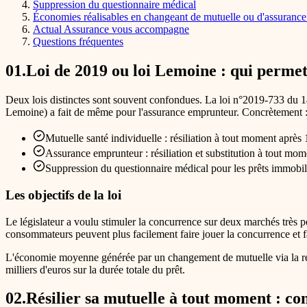
Suppression du questionnaire médical
Économies réalisables en changeant de mutuelle ou d'assurance
Actual Assurance vous accompagne
Questions fréquentes
01
.
Loi de 2019 ou loi Lemoine : qui permet
Deux lois distinctes sont souvent confondues. La loi n°2019-733 du 14
Lemoine) a fait de même pour l'assurance emprunteur. Concrètement 
Mutuelle santé individuelle : résiliation à tout moment après 
Assurance emprunteur : résiliation et substitution à tout m
Suppression du questionnaire médical pour les prêts immobil
Les objectifs de la loi
Le législateur a voulu stimuler la concurrence sur deux marchés très p
consommateurs peuvent plus facilement faire jouer la concurrence et fa
L'économie moyenne générée par un changement de mutuelle via la rési
milliers d'euros sur la durée totale du prêt.
02
.
Résilier sa mutuelle à tout moment : con