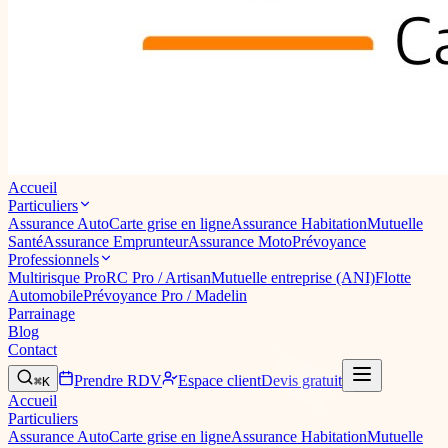
Accueil
Particuliers
Assurance Auto
Carte grise en ligne
Assurance Habitation
Mutuelle
Santé
Assurance Emprunteur
Assurance Moto
Prévoyance
Professionnels
Multirisque Pro
RC Pro / Artisan
Mutuelle entreprise (ANI)
Flotte
Automobile
Prévoyance Pro / Madelin
Parrainage
Blog
Contact
Prendre RDV
Espace client
Devis gratuit
⌘K
Accueil
Particuliers
Assurance Auto
Carte grise en ligne
Assurance Habitation
Mutuelle