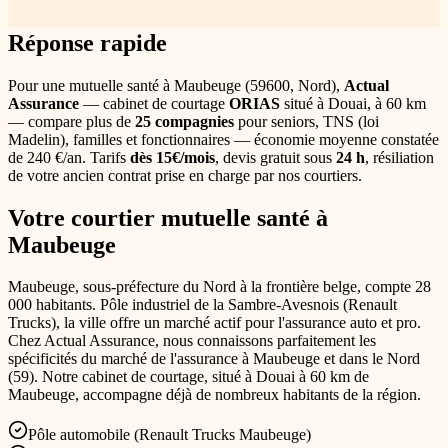
Mis à jour le
3 août 2026
Réponse rapide
Pour une
mutuelle santé
à Maubeuge
(
59600
,
Nord
),
Actual
Assurance
— cabinet de courtage
ORIAS
situé à Douai
, à 60 km
— compare plus de
25 compagnies
pour seniors, TNS (loi
Madelin), familles et fonctionnaires — économie moyenne constatée
de 240 €/an
. Tarifs
dès 15€/mois
, devis gratuit sous
24 h
, résiliation
de votre ancien contrat prise en charge par nos courtiers.
Votre courtier
mutuelle santé
à
Maubeuge
Maubeuge, sous-préfecture du Nord à la frontière belge, compte 28
000 habitants. Pôle industriel de la Sambre-Avesnois (Renault
Trucks), la ville offre un marché actif pour l'assurance auto et pro.
Chez Actual Assurance, nous connaissons parfaitement les
spécificités du marché de l'assurance
à Maubeuge
et dans le
Nord
(
59
). Notre cabinet de courtage, situé à Douai
à 60 km de
Maubeuge
, accompagne déjà de nombreux habitants de la région.
Pôle automobile (Renault Trucks Maubeuge)