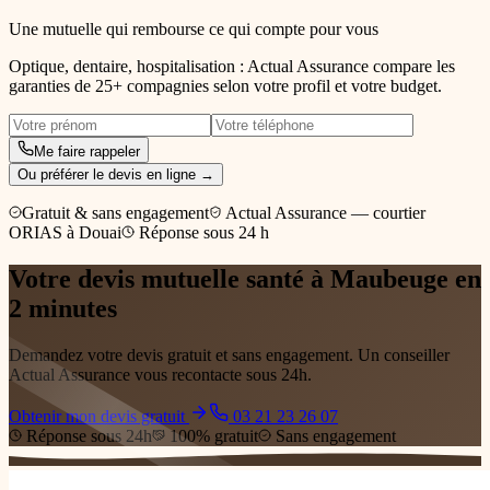
Une mutuelle qui rembourse ce qui compte pour vous
Optique, dentaire, hospitalisation : Actual Assurance compare les
garanties de 25+ compagnies selon votre profil et votre budget.
Me faire rappeler
Ou préférer le devis en ligne →
Gratuit & sans engagement
Actual Assurance — courtier
ORIAS à Douai
Réponse sous 24 h
Votre devis
mutuelle santé
à Maubeuge
en
2 minutes
Demandez votre devis gratuit et sans engagement. Un conseiller
Actual Assurance vous recontacte sous 24h.
Obtenir mon devis gratuit
03 21 23 26 07
Réponse sous 24h
100% gratuit
Sans engagement