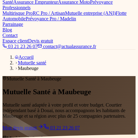
Santé
Assurance Emprunteur
Assurance Moto
Prévoyance
Professionnels
Multirisque Pro
RC Pro / Artisan
Mutuelle entreprise (ANI)
Flotte
Automobile
Prévoyance Pro / Madelin
Parrainage
Blog
Contact
Espace client
Devis gratuit
03 21 23 26 07
contact@actualassurance.fr
Accueil
Mutuelle santé
Maubeuge
Mutuelle Santé
à Maubeuge
Mutuelle Santé
à Maubeuge
dès 15€/mois
Mutuelle santé adaptée à votre profil et votre budget
. Courtier
indépendant basé à Douai, nous accompagnons les habitants de
Maubeuge
et sa région avec plus de 25 compagnies partenaires.
Mon devis gratuit
03 21 23 26 07