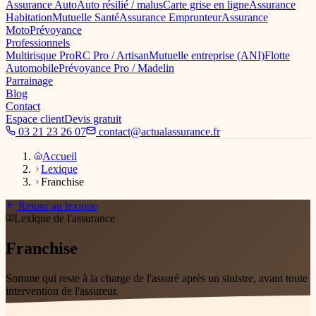
Assurance Auto
Auto résilié / malus
Carte grise en ligne
Assurance
Habitation
Mutuelle Santé
Assurance Emprunteur
Assurance
Moto
Prévoyance
Professionnels
Multirisque Pro
RC Pro / Artisan
Mutuelle entreprise (ANI)
Flotte
Automobile
Prévoyance Pro / Madelin
Parrainage
Blog
Contact
Espace client
Devis gratuit
03 21 23 26 07
contact@actualassurance.fr
Accueil
Lexique
Franchise
Retour au lexique
Lexique de l'assurance
Franchise
Somme qui reste à la charge de l'assuré après un sinistre, avant toute
intervention de l'assureur.
Définition mise à jour en avril 2026