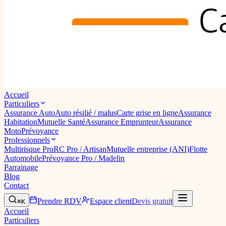
Accueil
Particuliers
Assurance Auto
Auto résilié / malus
Carte grise en ligne
Assurance
Habitation
Mutuelle Santé
Assurance Emprunteur
Assurance
Moto
Prévoyance
Professionnels
Multirisque Pro
RC Pro / Artisan
Mutuelle entreprise (ANI)
Flotte
Automobile
Prévoyance Pro / Madelin
Parrainage
Blog
Contact
Prendre RDV
Espace client
Devis gratuit
⌘K
Accueil
Particuliers