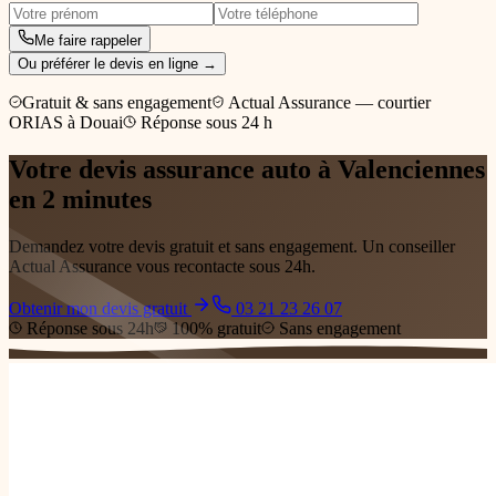
Me faire rappeler
Ou préférer le devis en ligne →
Gratuit & sans engagement
Actual Assurance — courtier
ORIAS à Douai
Réponse sous 24 h
Votre devis
assurance auto
à Valenciennes
en 2 minutes
Demandez votre devis gratuit et sans engagement. Un conseiller
Actual Assurance vous recontacte sous 24h.
Obtenir mon devis gratuit
03 21 23 26 07
Réponse sous 24h
100% gratuit
Sans engagement