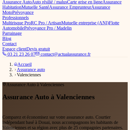
Assurance Auto
Auto résilié / malus
Carte grise en ligne
Assurance
Habitation
Mutuelle Santé
Assurance Emprunteur
Assurance
Moto
Prévoyance
Professionnels
Multirisque Pro
RC Pro / Artisan
Mutuelle entreprise (ANI)
Flotte
Automobile
Prévoyance Pro / Madelin
Parrainage
Blog
Contact
Espace client
Devis gratuit
03 21 23 26 07
contact@actualassurance.fr
Accueil
Assurance auto
Valenciennes
Assurance Auto
à Valenciennes
Assurance Auto
à Valenciennes
dès
25€/mois
Comparez et économisez sur votre assurance auto
. Courtier
indépendant basé à Douai, nous accompagnons les habitants de
Valenciennes
et sa région avec plus de 25 compagnies partenaires.