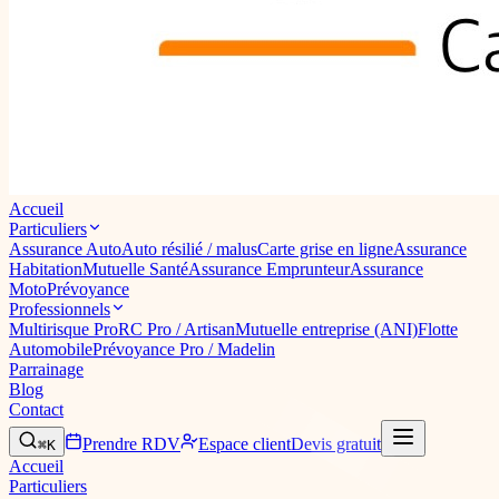
Accueil
Particuliers
Assurance Auto
Auto résilié / malus
Carte grise en ligne
Assurance
Habitation
Mutuelle Santé
Assurance Emprunteur
Assurance
Moto
Prévoyance
Professionnels
Multirisque Pro
RC Pro / Artisan
Mutuelle entreprise (ANI)
Flotte
Automobile
Prévoyance Pro / Madelin
Parrainage
Blog
Contact
Prendre RDV
Espace client
Devis gratuit
⌘K
Accueil
Particuliers