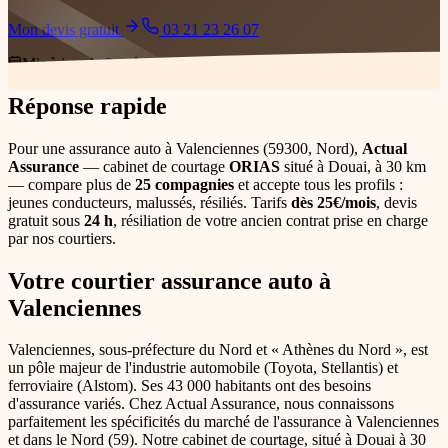
Mon devis gratuit
03 21 23 26 07
Mis à jour le
3 août 2026
Réponse rapide
Pour une
assurance auto
à Valenciennes
(
59300
,
Nord
),
Actual
Assurance
— cabinet de courtage
ORIAS
situé à Douai
, à 30 km
— compare plus de
25 compagnies
et accepte tous les profils :
jeunes conducteurs, malussés, résiliés
. Tarifs
dès 25€/mois
, devis
gratuit sous
24 h
, résiliation de votre ancien contrat prise en charge
par nos courtiers.
Votre courtier
assurance auto
à
Valenciennes
Valenciennes, sous-préfecture du Nord et « Athènes du Nord », est
un pôle majeur de l'industrie automobile (Toyota, Stellantis) et
ferroviaire (Alstom). Ses 43 000 habitants ont des besoins
d'assurance variés.
Chez Actual Assurance, nous connaissons
parfaitement les spécificités du marché de l'assurance
à Valenciennes
et dans le
Nord
(
59
). Notre cabinet de courtage, situé à Douai
à 30