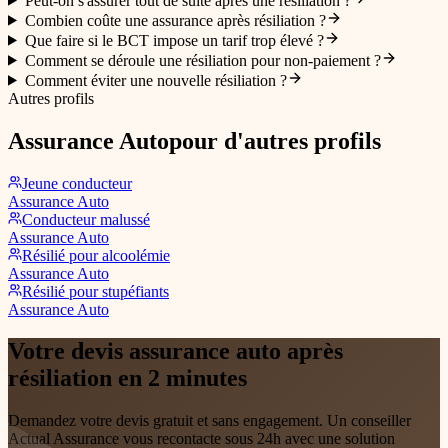
Peut-on s'assurer tout de suite après une résiliation ?
Combien coûte une assurance après résiliation ?
Que faire si le BCT impose un tarif trop élevé ?
Comment se déroule une résiliation pour non-paiement ?
Comment éviter une nouvelle résiliation ?
Autres profils
Assurance Auto
pour d'autres profils
Jeune conducteur
Assurance Auto
Conducteur malussé
Assurance Auto
Résilié pour alcoolémie
Assurance Auto
Résilié pour stupéfiants
Assurance Auto
Votre devis
assurance auto après
résiliation
en 2 minutes
Demandez votre devis gratuit et sans engagement. Un conseiller
Actual Assurance vous recontacte sous 24h avec une solution