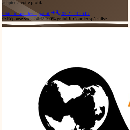
adaptée à votre profil.
Obtenir mon devis gratuit
03 21 23 26 07
Réponse sous 24h
100% gratuit
Courtier spécialisé