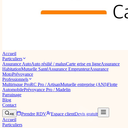
Accueil
Particuliers
Assurance Auto
Auto résilié / malus
Carte grise en ligne
Assurance
Habitation
Mutuelle Santé
Assurance Emprunteur
Assurance
Moto
Prévoyance
Professionnels
Multirisque Pro
RC Pro / Artisan
Mutuelle entreprise (ANI)
Flotte
Automobile
Prévoyance Pro / Madelin
Parrainage
Blog
Contact
Prendre RDV
Espace client
Devis gratuit
⌘K
Accueil
Particuliers