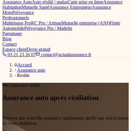
Assurance Auto
Auto résilié / malus
Carte grise en ligne
Assurance
Habitation
Mutuelle Santé
Assurance Emprunteur
Assurance
Moto
Prévoyance
Professionnels
Multirisque Pro
RC Pro / Artisan
Mutuelle entreprise (ANI)
Flotte
Automobile
Prévoyance Pro / Madelin
Parrainage
Blog
Contact
Espace client
Devis gratuit
03 21 23 26 07
contact@actualassurance.fr
Accueil
Assurance auto
Resilie
Conducteur résilié
Assurance auto après résiliation
solution
sous 48h
Trouvez une nouvelle assurance rapidement, quelle que soit la raison
de votre résiliation.